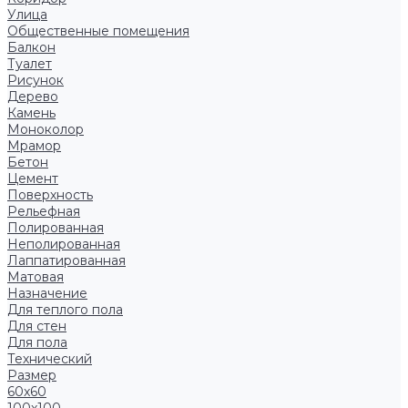
Улица
Общественные помещения
Балкон
Туалет
Рисунок
Дерево
Камень
Моноколор
Мрамор
Бетон
Цемент
Поверхность
Рельефная
Полированная
Неполированная
Лаппатированная
Матовая
Назначение
Для теплого пола
Для стен
Для пола
Технический
Размер
60x60