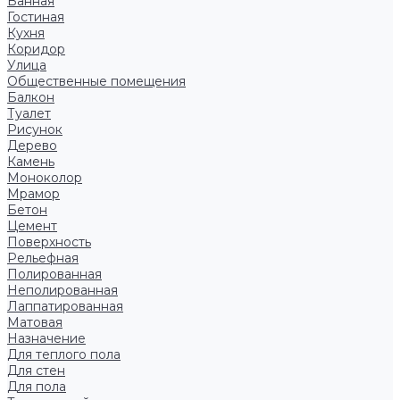
Ванная
Гостиная
Кухня
Коридор
Улица
Общественные помещения
Балкон
Туалет
Рисунок
Дерево
Камень
Моноколор
Мрамор
Бетон
Цемент
Поверхность
Рельефная
Полированная
Неполированная
Лаппатированная
Матовая
Назначение
Для теплого пола
Для стен
Для пола