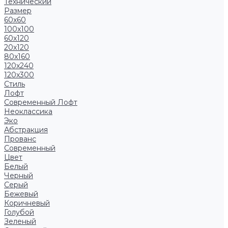
Технический
Размер
60x60
100x100
60x120
20x120
80x160
120x240
120x300
Стиль
Лофт
Современный Лофт
Неоклассика
Эко
Абстракция
Прованс
Современный
Цвет
Белый
Черный
Серый
Бежевый
Коричневый
Голубой
Зеленый