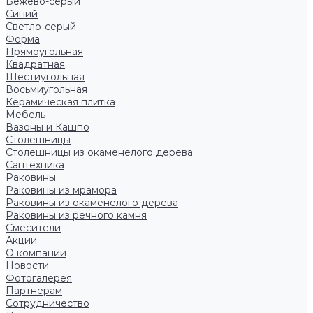
Бежево-серый
Синий
Светло-серый
Форма
Прямоугольная
Квадратная
Шестиугольная
Восьмиугольная
Керамическая плитка
Мебель
Вазоны и Кашпо
Столешницы
Столешницы из окаменелого дерева
Сантехника
Раковины
Раковины из мрамора
Раковины из окаменелого дерева
Раковины из речного камня
Смесители
Акции
О компании
Новости
Фотогалерея
Партнерам
Сотрудничество