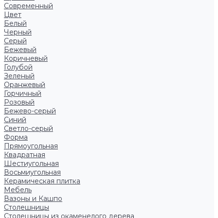
Современный
Цвет
Белый
Черный
Серый
Бежевый
Коричневый
Голубой
Зеленый
Оранжевый
Горчичный
Розовый
Бежево-серый
Синий
Светло-серый
Форма
Прямоугольная
Квадратная
Шестиугольная
Восьмиугольная
Керамическая плитка
Мебель
Вазоны и Кашпо
Столешницы
Столешницы из окаменелого дерева