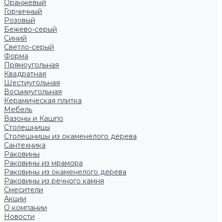
Оранжевый
Горчичный
Розовый
Бежево-серый
Синий
Светло-серый
Форма
Прямоугольная
Квадратная
Шестиугольная
Восьмиугольная
Керамическая плитка
Мебель
Вазоны и Кашпо
Столешницы
Столешницы из окаменелого дерева
Сантехника
Раковины
Раковины из мрамора
Раковины из окаменелого дерева
Раковины из речного камня
Смесители
Акции
О компании
Новости